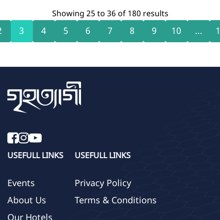
Showing
25
to
36
of
180
results
2
3
4
5
6
7
8
9
10
...
USEFULL LINKS
USEFULL LINKS
Events
Privacy Policy
About Us
Terms & Conditions
Our Hotels