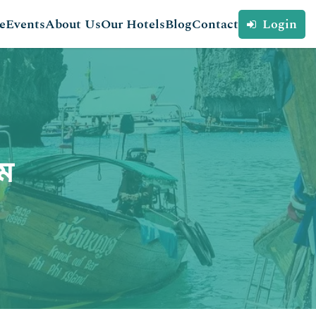
e
Events
About Us
Our Hotels
Blog
Contact
Login
িম